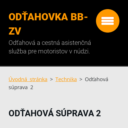
ODŤAHOVKA BB-
ZV
Odťahová a cestná asistenčná
služba pre motoristov v núdzi.
Úvodná stránka
>
Technika
>
Odťahová
súprava 2
ODŤAHOVÁ SÚPRAVA 2