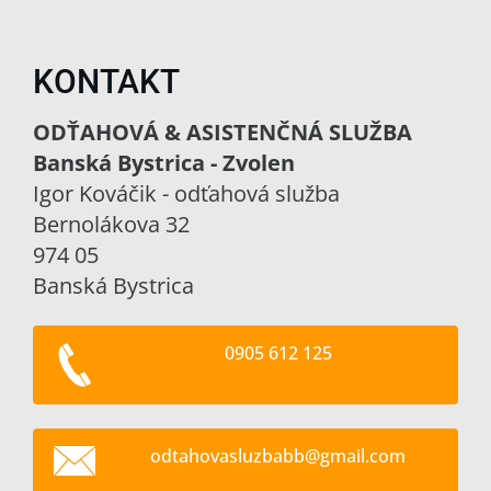
KONTAKT
ODŤAHOVÁ & ASISTENČNÁ SLUŽBA
Banská Bystrica - Zvolen
Igor Kováčik - odťahová služba
Bernolákova 32
974 05
Banská Bystrica
0905 612 125
odtahova
sluzbabb
@gmail.c
om